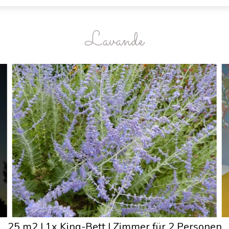
Lavande
25 m2
|
1x King-Bett
|
Zimmer für 2 Personen