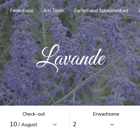
r
Ferienhaus
Am Tisch
Garten und Schwimmbad
Lavande
Check-out
Erwachsene
10
/ August