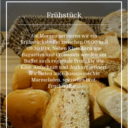
Frühstück
Am Morgen servieren wir ein
Frühstücksbuffet zwischen 08:00 und
09:30 Uhr. Neben Klassikern wie
Baguettes und Croissants werden am
Buffet auch regionale Produkte wie
Käse, Aufschnitt und Joghurt serviert.
Wir bieten auch hausgemachte
Marmeladen, spezielles Brot,
Fruchtsäfte, ...