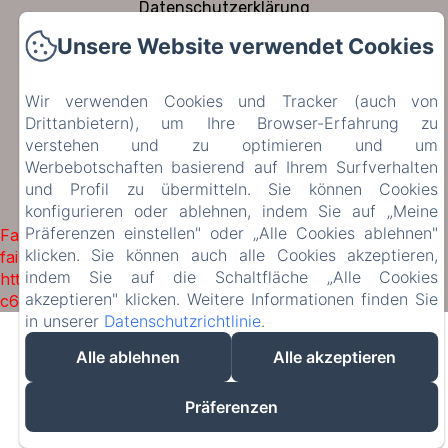
Datenschutzerklärung
Rechtliche Informationen
Unsere Website verwendet Cookies
Cookie-Informationen
Wir verwenden Cookies und Tracker (auch von
Drittanbietern), um Ihre Browser-Erfahrung zu
Verkaufsbedingungen
verstehen und zu optimieren und um
Werbebotschaften basierend auf Ihrem Surfverhalten
EN
FR
DE
NL
und Profil zu übermitteln. Sie können Cookies
konfigurieren oder ablehnen, indem Sie auf „Meine
Powered mit Amenitiz
Präferenzen einstellen" oder „Alle Cookies ablehnen"
Failed to load BookingEngine/index: Loading chunk 1322
klicken. Sie können auch alle Cookies akzeptieren,
failed. (missing:
indem Sie auf die Schaltfläche „Alle Cookies
https://d1cmur5l0xva3h.cloudfront.net/packs/1322-
akzeptieren" klicken. Weitere Informationen finden Sie
c6e932f9d3d27b65-1bf7c4dc6a241241.js)
in unserer
Datenschutzrichtlinie
.
Alle ablehnen
Alle akzeptieren
Präferenzen