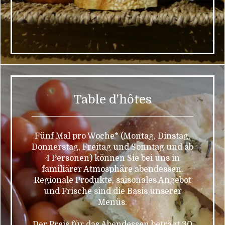
Table d'hôtes
Fünf Mal pro Woche* (Montag, Dinstag,
Donnerstag, Freitag und Sonntag und ab
4 Personen) können Sie bei uns in
familiärer Atmosphäre abendessen.
Regionale Produkte, saisonales Angebot
und Frische sind die Basis unserer
Menüs.
Der Preis für das Abendessen beträgt 30