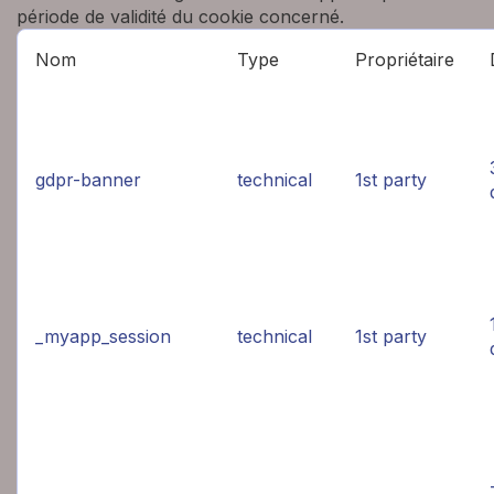
période de validité du cookie concerné.
Nom
Type
Propriétaire
gdpr-banner
technical
1st party
_myapp_session
technical
1st party