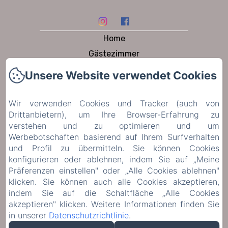
Home
Gästezimmer
Ferienhaus
Unsere Website verwendet Cookies
Am tisch
garten und schwimmbad
Wir verwenden Cookies und Tracker (auch von
Drittanbietern), um Ihre Browser-Erfahrung zu
Zu besuchen
verstehen und zu optimieren und um
Contact
Werbebotschaften basierend auf Ihrem Surfverhalten
Datenschutzerklärung
und Profil zu übermitteln. Sie können Cookies
konfigurieren oder ablehnen, indem Sie auf „Meine
Rechtliche Informationen
Präferenzen einstellen" oder „Alle Cookies ablehnen"
Cookie-Informationen
klicken. Sie können auch alle Cookies akzeptieren,
indem Sie auf die Schaltfläche „Alle Cookies
akzeptieren" klicken. Weitere Informationen finden Sie
Verkaufsbedingungen
in unserer
Datenschutzrichtlinie
.