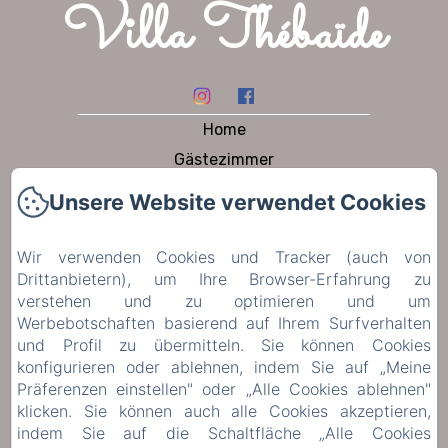
Villa Thébaïde
Home
Gästezimmer
Ferienhaus
Unsere Website verwendet Cookies
Am tisch
garten und schwimmbad
Wir verwenden Cookies und Tracker (auch von
Drittanbietern), um Ihre Browser-Erfahrung zu
Zu besuchen
verstehen und zu optimieren und um
Contact
Werbebotschaften basierend auf Ihrem Surfverhalten
Datenschutzerklärung
und Profil zu übermitteln. Sie können Cookies
konfigurieren oder ablehnen, indem Sie auf „Meine
Rechtliche Informationen
Präferenzen einstellen" oder „Alle Cookies ablehnen"
Cookie-Informationen
klicken. Sie können auch alle Cookies akzeptieren,
indem Sie auf die Schaltfläche „Alle Cookies