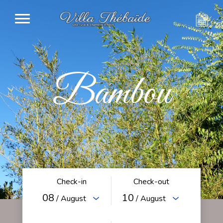
Bambou
Check-in
Check-out
08
10
/ August
/ August