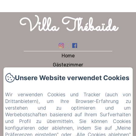
Villa Thébaïde
Home
Gästezimmer
Ferienhaus
Unsere Website verwendet Cookies
Am tisch
garten und schwimmbad
Wir verwenden Cookies und Tracker (auch von
Drittanbietern), um Ihre Browser-Erfahrung zu
Zu besuchen
verstehen und zu optimieren und um
Contact
Werbebotschaften basierend auf Ihrem Surfverhalten
Datenschutzerklärung
und Profil zu übermitteln. Sie können Cookies
konfigurieren oder ablehnen, indem Sie auf „Meine
Rechtliche Informationen
Präferenzen einstellen" oder „Alle Cookies ablehnen"