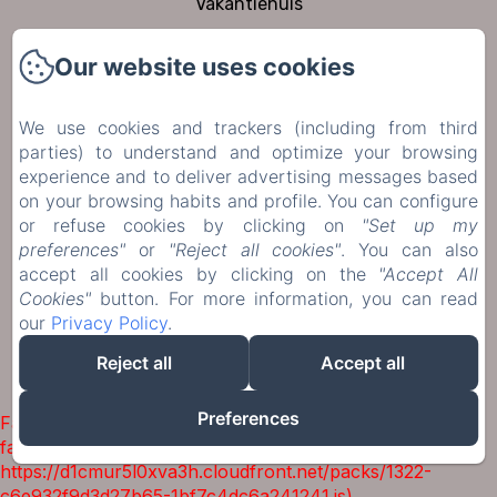
Vakantiehuis
Aan tafel
Our website uses cookies
Tuin en zwembad
Te bezoeken
We use cookies and trackers (including from third
Contact
parties) to understand and optimize your browsing
Politique de confidentialité
experience and to deliver advertising messages based
on your browsing habits and profile. You can configure
Informations légales
or refuse cookies by clicking on
"Set up my
Informations sur les cookies
preferences"
or
"Reject all cookies"
. You can also
accept all cookies by clicking on the
"Accept All
Cookies"
button. For more information, you can read
Verkoopvoorwaarden
our
Privacy Policy
.
Reject all
Accept all
EN
FR
DE
NL
Mogelijk gemaakt met Amenitiz
Preferences
Failed to load BookingEngine/index: Loading chunk 1322
failed. (missing:
https://d1cmur5l0xva3h.cloudfront.net/packs/1322-
c6e932f9d3d27b65-1bf7c4dc6a241241.js)