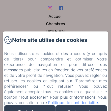
Accueil
Chambres
Gîte Rural
A Table
Notre site utilise des cookies
Jardin et piscine
Nous utilisons des cookies et des traceurs (y compris
A visiter
de tiers) pour comprendre et optimiser votre
Contact
expérience de navigation et pour diffuser des
Politique de confidentialité
messages publicitaires en fonction de vos préférences
et de votre profil de navigation. Vous pouvez régler ou
Informations légales
refuser les cookies en cliquant sur "Paramétrer mes
Informations sur les cookies
préférences" ou "Tout refuser". Vous pouvez
également accepter tous les cookies en cliquant sur le
bouton "Tout accepter". Pour plus d'informations, vous
Conditions Générales de Vente
pouvez consulter notre
Politique de confidentialité
.