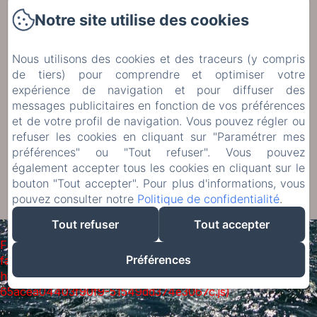
Jardin et piscine
Notre site utilise des cookies
A visiter
Contact
Nous utilisons des cookies et des traceurs (y compris
Politique de confidentialité
de tiers) pour comprendre et optimiser votre
Informations légales
expérience de navigation et pour diffuser des
messages publicitaires en fonction de vos préférences
Informations sur les cookies
et de votre profil de navigation. Vous pouvez régler ou
refuser les cookies en cliquant sur "Paramétrer mes
Conditions Générales de Vente
préférences" ou "Tout refuser". Vous pouvez
également accepter tous les cookies en cliquant sur le
bouton "Tout accepter". Pour plus d'informations, vous
EN
FR
DE
NL
pouvez consulter notre
Politique de confidentialité
.
Créé par Amenitiz
Tout refuser
Tout accepter
Failed to load BookingEngine/index: Loading chunk 93
Préférences
failed. (missing:
https://d1cmur5l0xva3h.cloudfront.net/packs/93-
65acea04403f90f9-51549dd374e3067c.js)